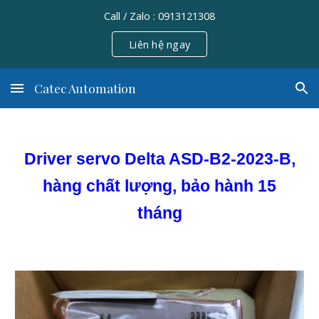
Call / Zalo : 0913121308
Skip to main content
Skip to navigation
Liên hệ ngay
Catec Automation
Driver servo Delta ASD-B2-2023-B,
hàng chất lượng, bảo hành 15
tháng