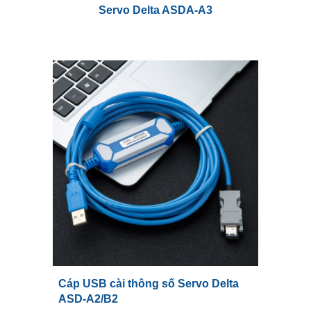
Servo Delta ASDA-
A3
Cáp USB cài thông số Servo
Delta
ASD-A2/B2