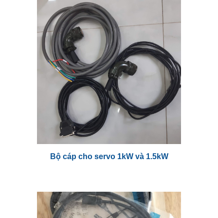
Bộ cáp cho servo
1k
W và
1.5k
W