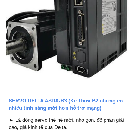
SERVO DELTA ASDA-B3 (Kế Thừa B2 nhưng có
nhiều tính năng mới hơn hỗ trợ mạng)
► Là dòng servo thế hệ mới, nhỏ gọn, độ phân giải
cao, giá kinh tế của Delta.